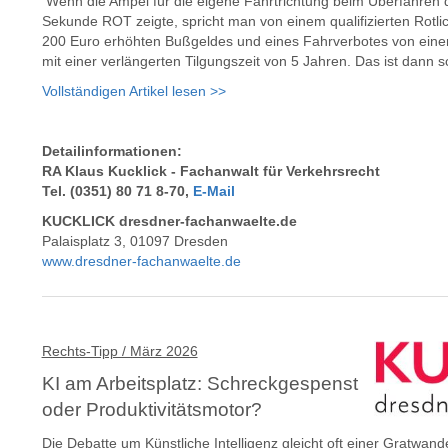
Wenn die Ampel für die eigene Fahrtrichtung beim Überfahren de
Sekunde ROT zeigte, spricht man von einem qualifizierten Rotlic
200 Euro erhöhten Bußgeldes und eines Fahrverbotes von eine
mit einer verlängerten Tilgungszeit von 5 Jahren. Das ist dann s
Vollständigen Artikel lesen >>
Detailinformationen:
RA Klaus Kucklick - Fachanwalt
für Verkehrsrecht
Tel. (0351) 80 71 8-70,
E-Mail
KUCKLICK dresdner-fachanwaelte.de
Palaisplatz 3, 01097 Dresden
www.dresdner-fachanwaelte.de
Rechts-Tipp / März 2026
KI am Arbeitsplatz: Schreckgespenst
oder Produktivitätsmotor?
Die Debatte um Künstliche Intelligenz gleicht oft einer Gratwa