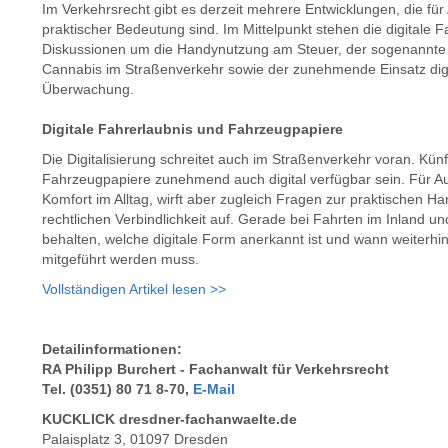
Im Verkehrsrecht gibt es derzeit mehrere Entwicklungen, die für
praktischer Bedeutung sind. Im Mittelpunkt stehen die digitale F
Diskussionen um die Handynutzung am Steuer, der sogenannte 
Cannabis im Straßenverkehr sowie der zunehmende Einsatz digi
Überwachung.
Digitale Fahrerlaubnis und Fahrzeugpapiere
Die Digitalisierung schreitet auch im Straßenverkehr voran. Kün
Fahrzeugpapiere zunehmend auch digital verfügbar sein. Für A
Komfort im Alltag, wirft aber zugleich Fragen zur praktischen H
rechtlichen Verbindlichkeit auf. Gerade bei Fahrten im Inland un
behalten, welche digitale Form anerkannt ist und wann weiterh
mitgeführt werden muss.
Vollständigen Artikel lesen >>
Detailinformationen:
RA Philipp Burchert -
Fachanwalt für Verkehrsrecht
Tel. (0351) 80 71 8-70,
E-Mail
KUCKLICK dresdner-fachanwaelte.de
Palaisplatz 3, 01097 Dresden