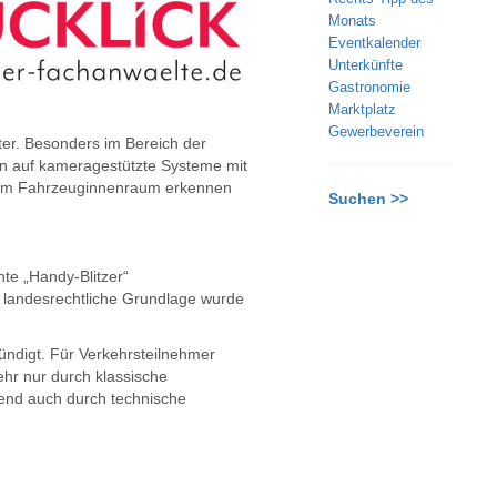
Monats
Eventkalender
Unterkünfte
Gastronomie
Marktplatz
Gewerbeverein
ter. Besonders im Bereich der
en auf kameragestützte Systeme mit
e im Fahrzeuginnenraum erkennen
Suchen >>
nte „Handy-Blitzer“
 landesrechtliche Grundlage wurde
kündigt. Für Verkehrsteilnehmer
hr nur durch klassische
end auch durch technische