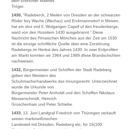
dem Erbrichter Matthes
Tröger.
1430,
"Radeberck, 2 Meilen von Dresden an der schwarzen
Röder bey Wache (Wachau) und Erckmannsdorf in Meisen,
hat ein slos vnd 5. Wolgangen Capell uf den freudenberge,
ward von den Hussitem 1430 ausgebrannt." Diese
Nachricht des Pimaischen Mönches aus der Zeit um 1530
ist die einzige schriftliche Quelle über eine Zerstörung
Radebergs im Herbst des Jahres 1430. In zwei Erdprofilen
am Markt konnten wir 1964 und 1989 dfese Brandschichten
nachweisen.
1432,
Bürgermeister und Schöffen der Stadt Radeberg
geben den Meistern des
Schuhmacherhandwerks das Innungsrecht. Unterzeichnet
wurde die Urkunde von
Bürgermeister Peter Arnholdt und den Schöffen Nikolaus
Messerschmidt, Heinrich
Groschenhain und Peter Schiebe.
1433
, 13. Juni Landgraf Friedrich von Thüringen verkauft
seinen markmeißnischen
Landesteil mit Dresden, Radeberg etc, für 15(100