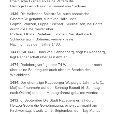
Rheinische Gulden an seine Vettern die
Herzöge Friedrich und Sigismund von Sachsen.
1436,
Die Hallesche Salzstraße, auch böhmische
Glasstraße genannt, führt von Halle über
Leipzig, Wurzen, Luppa, Oschatz, Seerhausen, bei Boritz
durch die Elbe, weiter über
Rödern, Okrilla, Radeberg, Stolpen, Neustadt nach
Schluckenau in Böhmen, vermerkt eine
Nachricht aus dem Jahre 1483.
1441 und 1442,
Hans von Cannenberg, Vogt zu Radeberg,
legt Rechenschaft über sein Amt ab.
1474
, Radeberg verfügt über 74 Wohnhäuser, aber noch
über keine Bauemgüter auch nicht im Bereich des
Weichbildes.
1484,
Der ehemalige Radeberger Walpurgis-Jahrmarkt (1.
Mai) darf nunmehr auf den Sonntag Exaudi (6. Sonntag
nach Ostern) und den Montag darauf gehalten werden.
1492
, 6. September Die Stadt Radeberg erhält durch
Herzog Georg die Genehmigung, einen Jahrmarkt am
Kirchweihtag, jeweils am 8. September, dem Tag Mariae