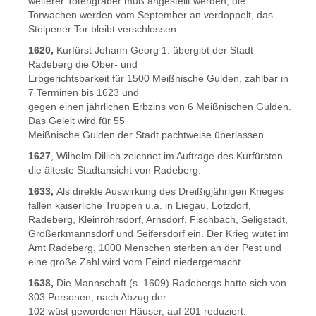
weiterer Totengräber muß angestellt werden, die
Torwachen werden vom September an verdoppelt, das
Stolpener Tor bleibt verschlossen.
1620,
Kurfürst Johann Georg 1. übergibt der Stadt
Radeberg die Ober- und
Erbgerichtsbarkeit für 1500 Meißnische Gulden, zahlbar in
7 Terminen bis 1623 und
gegen einen jährlichen Erbzins von 6 Meißnischen Gulden.
Das Geleit wird für 55
Meißnische Gulden der Stadt pachtweise überlassen.
1627
, Wilhelm Dillich zeichnet im Auftrage des Kurfürsten
die älteste Stadtansicht von Radeberg.
1633,
Als direkte Auswirkung des Dreißigjährigen Krieges
fallen kaiserliche Truppen u.a. in Liegau, Lotzdorf,
Radeberg, Kleinröhrsdorf, Arnsdorf, Fischbach, Seligstadt,
Großerkmannsdorf und Seifersdorf ein. Der Krieg wütet im
Amt Radeberg, 1000 Menschen sterben an der Pest und
eine große Zahl wird vom Feind niedergemacht.
1638,
Die Mannschaft (s. 1609) Radebergs hatte sich von
303 Personen, nach Abzug der
102 wüst gewordenen Häuser, auf 201 reduziert.