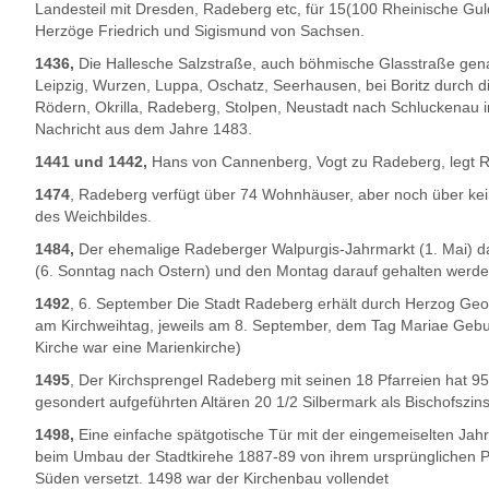
Landesteil mit Dresden, Radeberg etc, für 15(100 Rheinische Gul
Herzöge Friedrich und Sigismund von Sachsen.
1436,
Die Hallesche Salzstraße, auch böhmische Glasstraße genan
Leipzig, Wurzen, Luppa, Oschatz, Seerhausen, bei Boritz durch di
Rödern, Okrilla, Radeberg, Stolpen, Neustadt nach Schluckenau 
Nachricht aus dem Jahre 1483.
1441 und 1442,
Hans von Cannenberg, Vogt zu Radeberg, legt R
1474
, Radeberg verfügt über 74 Wohnhäuser, aber noch über ke
des Weichbildes.
1484,
Der ehemalige Radeberger Walpurgis-Jahrmarkt (1. Mai) d
(6. Sonntag nach Ostern) und den Montag darauf gehalten werde
1492
, 6. September Die Stadt Radeberg erhält durch Herzog Ge
am Kirchweihtag, jeweils am 8. September, dem Tag Mariae Gebur
Kirche war eine Marienkirche)
1495
, Der Kirchsprengel Radeberg mit seinen 18 Pfarreien hat 9
gesondert aufgeführten Altären 20 1/2 Silbermark als Bischofszin
1498,
Eine einfache spätgotische Tür mit der eingemeiselten Jahr
beim Umbau der Stadtkirehe 1887-89 von ihrem ursprünglichen Pl
Süden versetzt. 1498 war der Kirchenbau vollendet