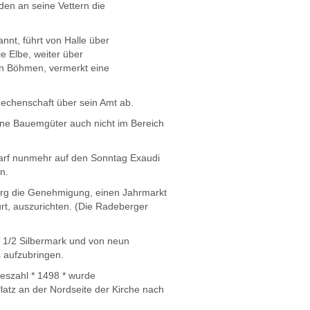
den an seine Vettern die
nt, führt von Halle über
e Elbe, weiter über
in Böhmen, vermerkt eine
echenschaft über sein Amt ab.
ine Bauemgüter auch nicht im Bereich
arf nunmehr auf den Sonntag Exaudi
n.
org die Genehmigung, einen Jahrmarkt
t, auszurichten. (Die Radeberger
5 1/2 Silbermark und von neun
s aufzubringen.
eszahl * 1498 * wurde
atz an der Nordseite der Kirche nach