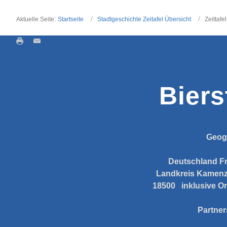
Aktuelle Seite:
Startseite
Stadtgeschichte Zeitafel Übersicht
Zeittafe
Biers
Geog
Deutschland
F
Landkreis Kamen
18500
inklusive Or
Partner