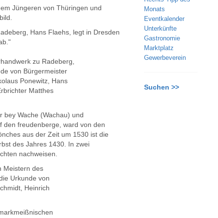
 dem Jüngeren von Thüringen und
Monats
ild.
Eventkalender
Unterkünfte
adeberg, Hans Flaehs, legt in Dresden
Gastronomie
ab."
Marktplatz
Gewerbeverein
erhandwerk zu Radeberg,
nde von Bürgermeister
kolaus Ponewitz, Hans
Suchen >>
brichter Matthes
er bey Wache (Wachau) und
uf den freudenberge, ward von den
nches aus der Zeit um 1530 ist die
rbst des Jahres 1430. In zwei
ichten nachweisen.
 Meistern des
die Urkunde von
chmidt, Heinrich
n markmeißnischen