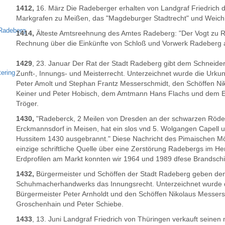
1412,
16. März Die Radeberger erhalten von Landgraf Friedrich
Markgrafen zu Meißen, das "Magdeburger Stadtrecht" und Weichb
Radeberg
1414,
Älteste Amtsreehnung des Amtes Radeberg: "Der Vogt zu R
Rechnung über die Einkünfte von Schloß und Vorwerk Radeberg 
1429
, 23. Januar Der Rat der Stadt Radeberg gibt dem Schneid
tering
Zunft-, Innungs- und Meisterrecht. Unterzeichnet wurde die Urku
Peter Amolt und Stephan Frantz Messerschmidt, den Schöffen Ni
Keiner und Peter Hobisch, dem Amtmann Hans Flachs und dem Er
Tröger.
1430,
"Radeberck, 2 Meilen von Dresden an der schwarzen Röd
Erckmannsdorf in Meisen, hat ein slos vnd 5. Wolgangen Capell 
Hussitem 1430 ausgebrannt." Diese Nachricht des Pimaischen Mö
einzige schriftliche Quelle über eine Zerstörung Radebergs im He
Erdprofilen am Markt konnten wir 1964 und 1989 dfese Brandsch
1432,
Bürgermeister und Schöffen der Stadt Radeberg geben den
Schuhmacherhandwerks das Innungsrecht. Unterzeichnet wurde 
Bürgermeister Peter Arnholdt und den Schöffen Nikolaus Messers
Groschenhain und Peter Schiebe.
1433
, 13. Juni Landgraf Friedrich von Thüringen verkauft seine