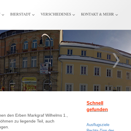
T
BIERSTADT
VERSCHIEDENES
KONTAKT & MEHR
Schnell
gefunden
hen den Erben Markgraf Wilhelms 1.,
Böhmen zu liegende Teil, auch
Ausflugsziele
ngen.
Rechts-Tipp des