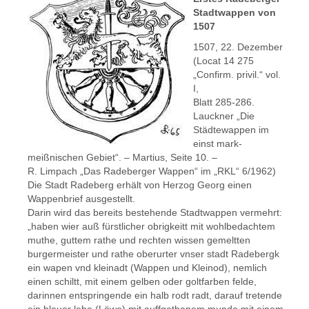
Stadtwappen von
1507
1507, 22. Dezember
(Locat 14 275
„Confirm. privil.“ vol.
I,
Blatt 285-286.
Lauckner „Die
Städtewappen im
einst mark-
meißnischen Gebiet“. – Martius, Seite 10. –
R. Limpach „Das Radeberger Wappen“ im „RKL“ 6/1962)
Die Stadt Radeberg erhält von Herzog Georg einen
Wappenbrief ausgestellt.
Darin wird das bereits bestehende Stadtwappen vermehrt:
„haben wier auß fürstlicher obrigkeitt mit wohlbedachtem
muthe, guttem rathe und rechten wissen gemeltten
burgermeister und rathe oberurter vnser stadt Radebergk
ein wapen vnd kleinadt (Wappen und Kleinod), nemlich
einen schiltt, mit einem gelben oder goltfarben felde,
darinnen entspringende ein halb rodt radt, darauf tretende
ein blauer lebe (Löwe) mit auffgethanem munde mit einem