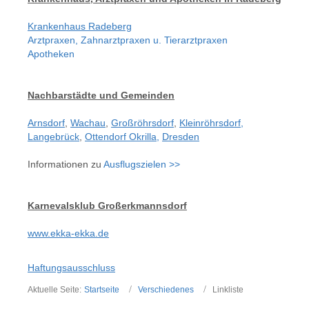
Krankenhaus Radeberg
Arztpraxen, Zahnarztpraxen u. Tierarztpraxen
Apotheken
Nachbarstädte und Gemeinden
Arnsdorf
,
Wachau
,
Großröhrsdorf
,
Kleinröhrsdorf
,
Langebrück
,
Ottendorf Okrilla,
Dresden
Informationen zu
Ausflugszielen >>
Karnevalsklub Großerkmannsdorf
www.ekka-ekka.de
Haftungsausschluss
Aktuelle Seite:
Startseite
Verschiedenes
Linkliste