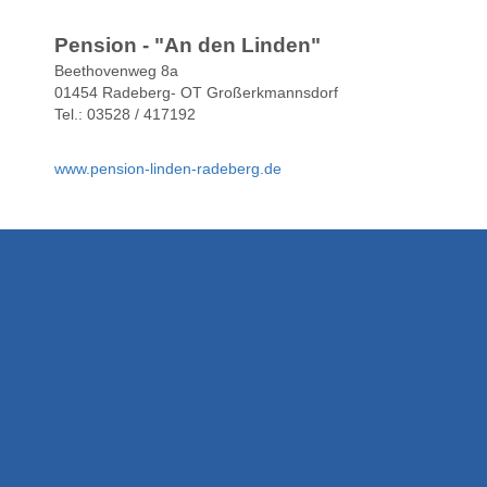
Pension - "An den Linden"
Beethovenweg 8a
01454 Radeberg- OT Großerkmannsdorf
Tel.: 03528 / 417192
www.pension-linden-radeberg.de