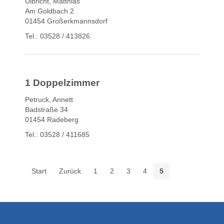
Ulbricht, Matthias
Am Goldbach 2
01454 Großerkmannsdorf
Tel.: 03528 / 413826
1 Doppelzimmer
Petruck, Annett
Badstraße 34
01454 Radeberg
Tel.: 03528 / 411685
Start
Zurück
1
2
3
4
5