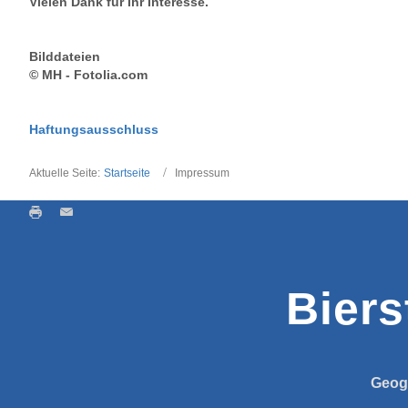
Vielen Dank für Ihr Interesse.
Bilddateien
© MH - Fotolia.com
Haftungsausschluss
Aktuelle Seite:
Startseite
Impressum
Biers
Geog